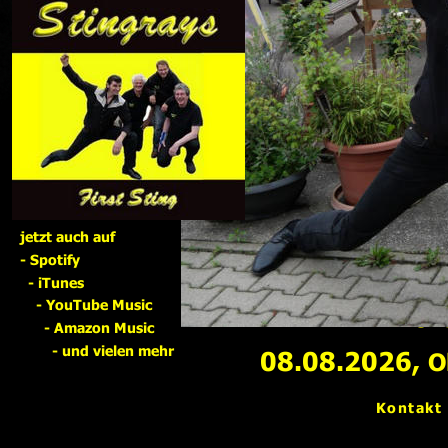
jetzt auch auf
- 
Spotify
  - iTunes
Näc
    - YouTube Music
      - Amazon Music
        - und vielen mehr
08.08.2026, 
O
      Kontakt